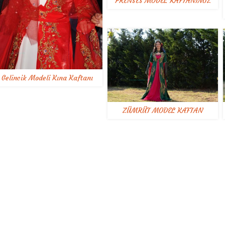
PRENSES MODEL KAFTANIMIZ
Gelincik Modeli Kına Kaftanı
ZÜMRÜT MODEL KAFTAN