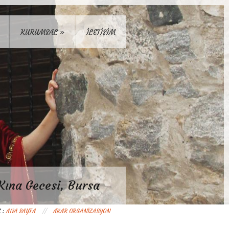
KURUMSAL
»
İLETİŞİM
Kına Gecesi, Bursa
 :
ANA SAYFA
//
AKAR ORGANIZASYON